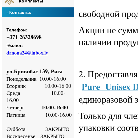
Комплекты
свободной прод
- Контакты:
Акции не сумм
Телефон:
+
371 26328698
наличии продук
Эмайл:
drnona24@inbox.lv
ул.Бривибас 139, Рига
2. Предоставл
Понедельник
10.00-16.00
Pure
Unisex 
Втор
ник
10.00-16.00
Среда
10.00-
единоразовой з
16.00
10.00-16.00
Четверг
Только для чл
Пятница
10.00-16.00
упаковки соотв
Суббота ЗАКРЫТО
Воскресенье
ЗАКРЫТО