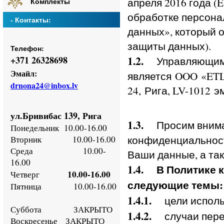
апреля 2016 года (
Комплекты
обработке персона
- Контакты:
данных», который 
защиты данных).
Телефон:
1.2.
+
371 26328698
Управляющим 
Эмайл:
является OOO «ETLAT
drnona24@inbox.lv
24, Рига, LV-1012 
ул.Бривибас 139, Рига
1.3.
Просим внимат
Понедельник
10.00-16.00
конфиденциальност
Втор
ник
10.00-16.00
Среда
10.00-
Ваши данные, а так
16.00
1.4.
В Политике 
10.00-16.00
Четверг
следующие темы:
Пятница
10.00-16.00
1.4.1.
цели исполь
Суббота ЗАКРЫТО
1.4.2.
случаи перед
Воскресенье
ЗАКРЫТО