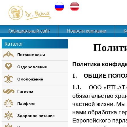
Официальный сайт
Новости компании
К
Каталог
Полит
Питание кожи
Политика конфид
Оздоровление
1. ОБЩИЕ ПОЛО
Омоложение
1.1.
OOO «ETLAT» (
Гигиена
обязательство хра
частной жизни. Мы
Парфюм
нами обработка пе
Здоровое питание
Европейского парл