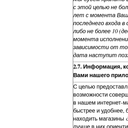
с этой целью не боле
лет с момента Ва
последнего входа в 
либо не более 10 (д
момента исполнения
зависимости от тог
дата наступит поз
2.
7
. Информация, к
Вами нашего прил
С целью предостав
возможности соверш
в нашем интернет-м
быстрее и удобнее, 
находить магазины d
лучше в них ориенти