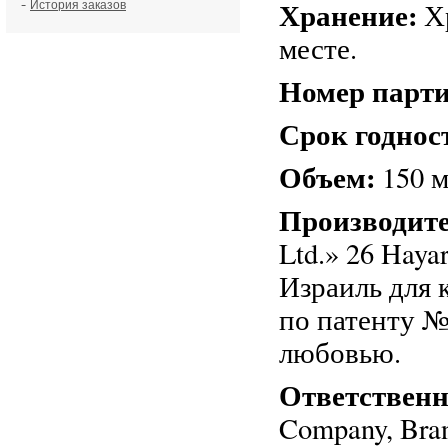
-
Хранение:
История заказов
Хр
месте.
Номер парт
Срок годнос
Объем:
150 м
Производите
Ltd.» 26 Haya
Израиль для к
по патенту №
любовью.
Ответственн
Company, Bran