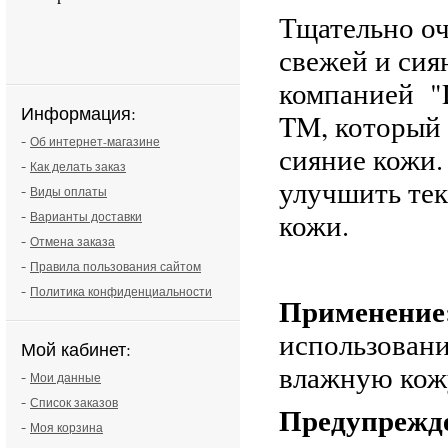
Тщательно оч
свежей и си
компанией "Dr
Информация:
TM, который 
-
Об интернет-магазине
сияние кожи
-
Как делать заказ
улучшить тек
-
Виды оплаты
-
кожи.
Варианты доставки
-
Отмена заказа
-
Правила пользования сайтом
-
Политика конфиденциальности
Применение
использовани
Мой кабинет:
влажную кожу
-
Мои данные
-
Список заказов
Предупрежд
-
Моя корзина