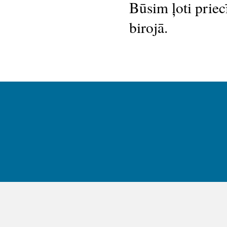
Būsim ļoti priec
birojā.