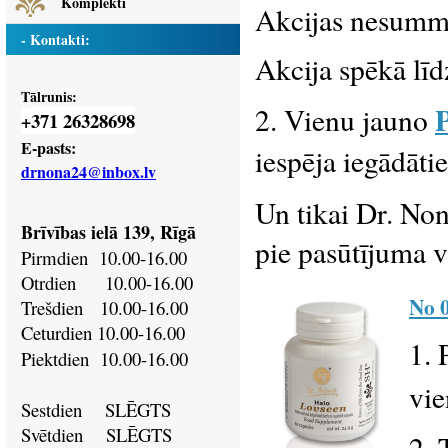
Komplekti
Akcijas nesumm
- Kontakti:
Akcija spēkā līd
Tālrunis:
2. Vienu jauno
371 26328698
+
E-pasts:
iespēja iegādāti
drnona24@inbox.lv
Un tikai Dr. Non
Brīvības ielā 139, Rīgā
pie pasūtījuma v
Pirmdien
10.00-16.00
Otrdien
10.00-16.00
No 0
Trešdien
10.00-16.00
Ceturdien
10.00-16.00
1. 
Piektdien
10.00-16.00
vi
Sestdien SLĒGTS
Svētdien
SLĒGTS
2. 