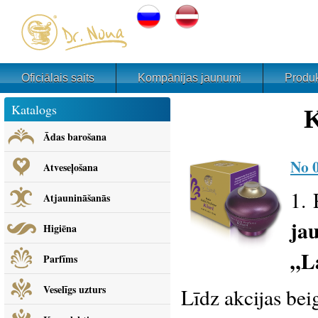
Oficiālais saits
Kompānijas jaunumi
Produk
Katalogs
K
Ādas barošana
No 0
Atveseļošana
1. 
Atjaunināšanās
ja
Higiēna
„L
Parfīms
Veselīgs uzturs
Līdz akcijas bei