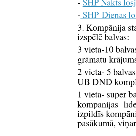
-
SHP Nakts los
-
SHP Dienas lo
3. Kompānija st
izspēlē balvas:
3 vieta-10 balva
grāmatu krājums
2 vieta- 5 balva
UB DND komple
1 vieta- super b
kompānijas
līd
izpildīs kompāni
pasākumā, viņam 