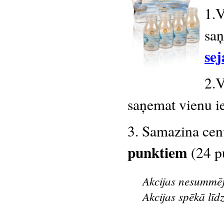
1.V
sa
sej
2.V
saņemat vienu 
3.
Samazina ce
punktiem
(24 p
Akcijas nesummē
Akcijas spēkā līdz