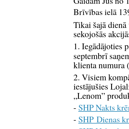
Gaidām Jūs no 1
Brīvības ielā 13
Tikai šajā dienā 
sekojošās akcijā
1. Iegādājoties 
septembrī saņem
klienta numura 
2. Visiem kompān
iestājušies Lojal
„Lenom” produk
-
SHP Nakts krē
-
SHP Dienas kr