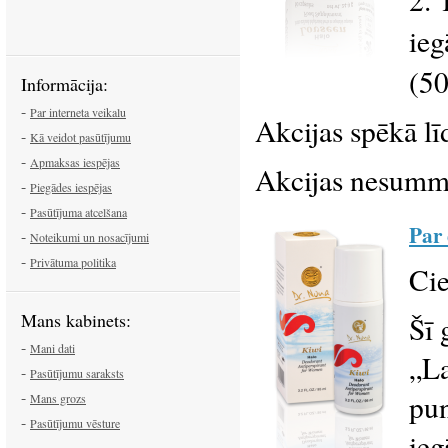
ieg
(50
Informācija:
-
Par interneta veikalu
Akcijas spēkā lī
-
Kā veidot pasūtījumu
-
Apmaksas iespējas
Akcijas nesumm
-
Piegādes iespējas
-
Pasūtījuma atcelšana
Par
-
Noteikumi un nosacījumi
-
Privātuma politika
Cie
Mans kabinets:
Šī 
-
Mani dati
„La
-
Pasūtījumu saraksts
-
pun
Mans grozs
-
Pasūtījumu vēsture
ieg