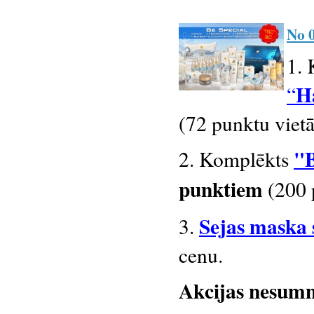
No 0
1. 
H
“
(72 punktu vietā
"B
2. Komplēkts
punktiem
(200 
Sejas maska 
3.
cenu.
Akcijas nesummē