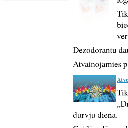
Tik
bie
vēr
Dezodorantu dau
Atvainojamies p
Atve
Tik
„Dr
durvju diena.