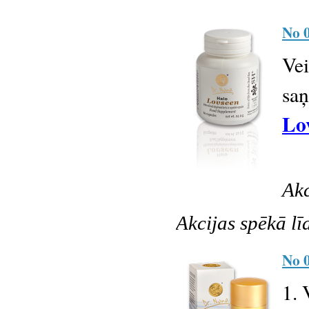
No 0
Vei
sa
Lo
Akc
Akcijas spēkā lī
No 0
1. 