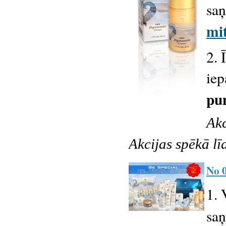
sa
mi
2. 
ie
pu
Akc
Akcijas spēkā līd
No 0
1. 
sa