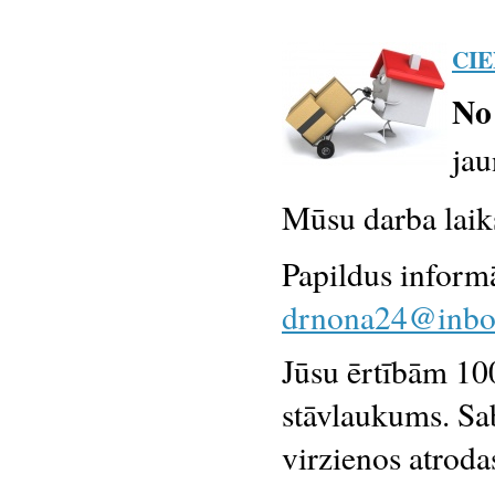
CIE
No 
jau
Mūsu darba laik
Papildus informā
drnona24@inbo
Jūsu ērtībām 10
stāvlaukums. Sab
virzienos atroda