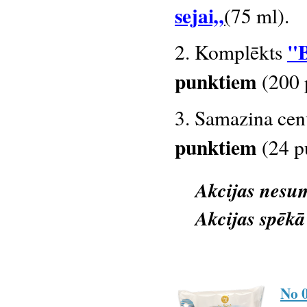
sejai„
(
75 ml).
"B
2. Komplēkts
punktiem
(200 
3.
Samazina ce
punktiem
(24 p
Akcijas nesu
Akcijas spēkā 
No 0