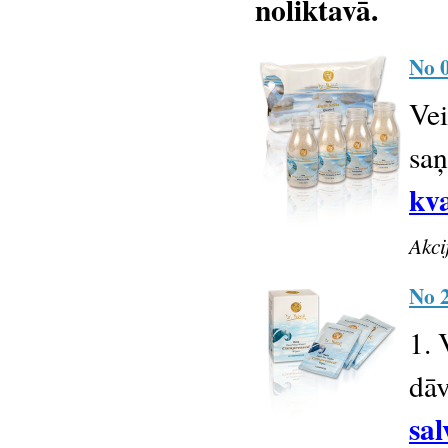
noliktavā.
No 0
Vei
sa
kva
Akci
No 2
1. 
dā
sal