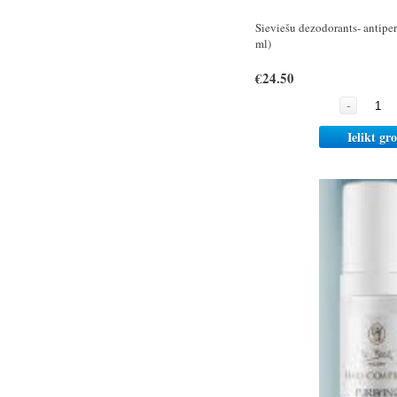
Sieviešu dezodorants- antipe
ml)
€24.50
-
Ielikt gr