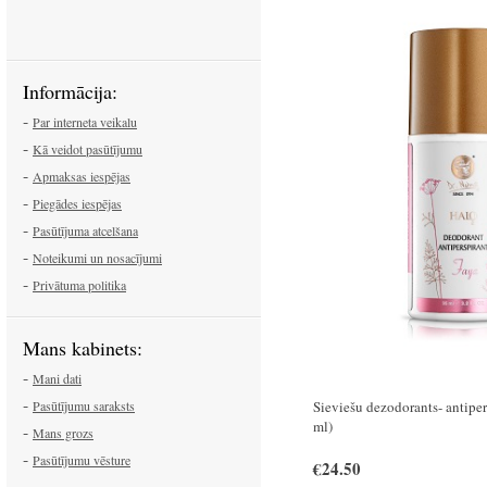
Informācija:
-
Par interneta veikalu
-
Kā veidot pasūtījumu
-
Apmaksas iespējas
-
Piegādes iespējas
-
Pasūtījuma atcelšana
-
Noteikumi un nosacījumi
-
Privātuma politika
Mans kabinets:
-
Mani dati
-
Sieviešu dezodorants- antiper
Pasūtījumu saraksts
ml)
-
Mans grozs
-
Pasūtījumu vēsture
€24.50