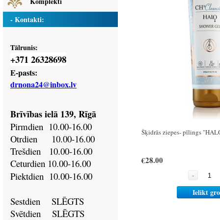
Komplekti
- Kontakti:
Tālrunis:
371 26328698
+
E-pasts:
drnona24@inbox.lv
Brīvības ielā 139, Rīgā
Pirmdien
10.00-16.00
Šķidrās ziepes- pīlings "HA
Otrdien
10.00-16.00
Trešdien
10.00-16.00
€28.00
Ceturdien
10.00-16.00
Piektdien
10.00-16.00
-
Ielikt gr
Sestdien SLĒGTS
Svētdien
SLĒGTS