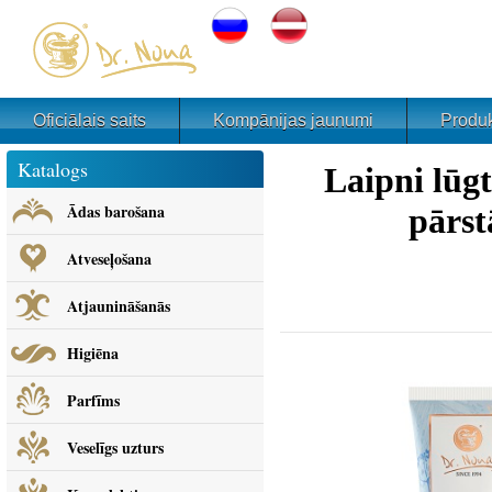
Oficiālais saits
Kompānijas jaunumi
Produk
Katalogs
Laipni lūg
Ādas barošana
pārst
Atveseļošana
Atjaunināšanās
Higiēna
Parfīms
Veselīgs uzturs