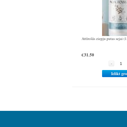
Attīrošās ziepju putas sejai (
€31.50
-
Ielikt gr