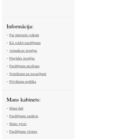
Informācija:
-
Par interneta veikalu
-
Kā veidot pasūtījumu
-
Apmaksas iespējas
-
Piegādes iespējas
-
Pasūtījuma atcelšana
-
Noteikumi un nosacījumi
-
Privātuma politika
Mans kabinets:
-
Mani dati
-
Pasūtījumu saraksts
-
Mans grozs
-
Pasūtījumu vēsture