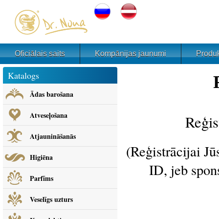
Oficiālais saits
Kompānijas jaunumi
Produk
Katalogs
Ādas barošana
Atveseļošana
Reģis
Atjaunināšanās
(Reģistrācijai Jū
Higiēna
ID, jeb spon
Parfīms
Veselīgs uzturs