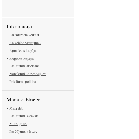
Informācija:
-
Par interneta veikalu
-
Kā veidot pasūtījumu
-
Apmaksas iespējas
-
Piegādes iespējas
-
Pasūtījuma atcelšana
-
Noteikumi un nosacījumi
-
Privātuma politika
Mans kabinets:
-
Mani dati
-
Pasūtījumu saraksts
-
Mans grozs
-
Pasūtījumu vēsture