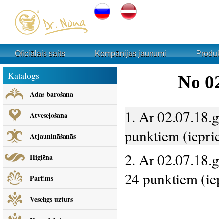
Oficiālais saits
Kompānijas jaunumi
Produk
Katalogs
No 02
Ādas barošana
1. Ar 02.07.18.
Atveseļošana
punktiem (ieprie
Atjaunināšanās
2. Ar 02.07.18.
Higiēna
24 punktiem (iep
Parfīms
Veselīgs uzturs