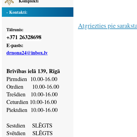
Komplekti
- Kontakti:
Atgriezties pie sarakst
Tālrunis:
371 26328698
+
E-pasts:
drnona24@inbox.lv
Brīvības ielā 139, Rīgā
Pirmdien
10.00-16.00
Otrdien
10.00-16.00
Trešdien
10.00-16.00
Ceturdien
10.00-16.00
Piektdien
10.00-16.00
Sestdien SLĒGTS
Svētdien
SLĒGTS