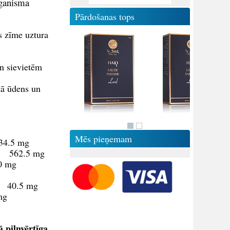
rganisma
Pārdošanas tops
s zīme uztura
n sievietēm
tā ūdens un
Mēs pieņemam
4.5 mg
62.5 mg
0 mg
40.5 mg
 mg
 pilnvērtīga