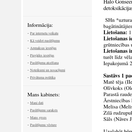
Halo Gonseen
detoksikācija
SHn *uztura 
Informācija:
bagātinātājie
Lietošana:
1 
-
Par interneta veikalu
Lietošanas i
-
Kā veidot pasūtījumu
grūtniecības 
-
Apmaksas iespējas
Lietošanas i
-
Piegādes iespējas
turēt līdz vē
-
Iepakojumā 24
Pasūtījuma atcelšana
-
Noteikumi un nosacījumi
Sastāvs 1 pa
-
Privātuma politika
Matē tēj
Olīvkok
Parastā r
Mans kabinets:
Ārstniecības 
-
Mani dati
Melisa 
-
Pasūtījumu saraksts
Zilā rudzu
-
Mans grozs
Sāls (Nāves 
-
Pasūtījumu vēsture
Uzglabāt bēr