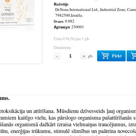
Ražotājs
Dr.Nona International Ltd., Industrial Zone, Can
7982500,Izraēla.
Svars
0.082
Артикул
230001
Cena €38.50 par 1 gb.
Daudzums
-
+
Pirkt
gb.
ums.
oksikācija un attīrīšana. Mūsdienu dzīvesveids ļauj organism
umiem kaitīgo vielu, kas pārslogo organisma pašattīrīšanās s
šanās organismā dažkārt izraisa vielmaiņas traucējumus, izra
ūtu, enerģijas trūkumu, stimulē slimības un paātrina novecoš