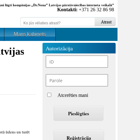
pni lūgti kompānijas „Dr.Nona” Latvijas pārstāvniecības interneta veikalā”
Kontakti:
+371 26 32 86 98
Mans kabinets
Autorizācija
tvijas
Atcerēties mani
stā ūdens un turēt
Reģistrācija