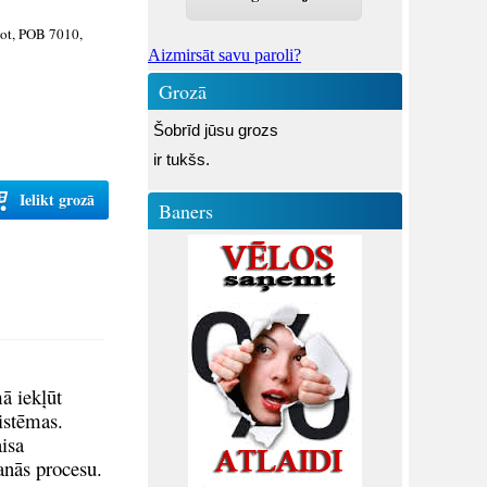
not, POB 7010,
Aizmirsāt savu paroli?
Grozā
Šobrīd jūsu grozs
ir tukšs.
Ielikt grozā
Baners
ā iekļūt
istēmas.
isa
anās procesu.