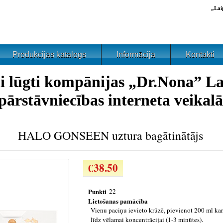
„Lai
Produkcijas katalogs
Informācija
Kontakti
i lūgti kompānijas „Dr.Nona” La
pārstāvniecības interneta veikalā
HALO GONSEEN uztura bagātinātājs
€38.50
Punkti
22
Lietošanas pamācība
Vienu paciņu ievieto krūzē, pievienot 200 ml kar
līdz vēlamai koncentrācijai (1-3 minūtes).