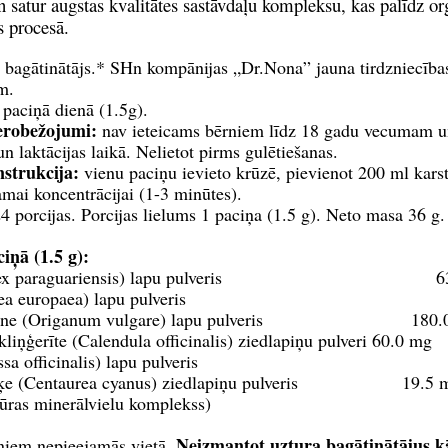
 satur augstas kvalitātes sastāvdaļu kompleksu, kas palīdz o
s procesā.
bagātinātājs.* SHn kompānijas „Dr.Nona” jauna tirdzniecība
m.
paciņā dienā (1.5g).
erobežojumi:
nav ieteicams bērniem līdz 18 gadu vecumam u
un laktācijas laikā. Nelietot pirms gulētiešanas.
nstrukcija:
vienu paciņu ievieto krūzē, pievienot 200 ml kars
lamai koncentrācijai (1-3 minūtes).
 porcijas. Porcijas lielums 1 paciņa (1.5 g). Neto masa 36 g.
ciņā (1.5 g):
a (IIex paraguariensis) lapu pulveris 63
s (Olea europaea) lapu pulveris 5
audene (Origanum vulgare) lapu pulveris 180.
kliņģerīte (Calendula officinalis) ziedlapiņu pulveri 60.0 mg
(Melissa officinalis) lapu pulveris 
puķe (Centaurea cyanus) ziedlapiņu pulveris 19.5
Jūras minerālvielu komplekss)
Neizmantot uztura bagātinātājus kā
niem nepieejamās vietā.