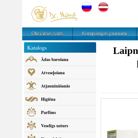
Oficiālais saits
Kompānijas jaunumi
Katalogs
Laipn
Ādas barošana
Atveseļošana
Atjaunināšanās
Higiēna
Parfīms
Veselīgs uzturs