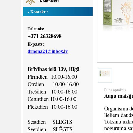
Komplekti
- Kontakti:
Tālrunis:
371 26328698
+
E-pasts:
drnona24@inbox.lv
Brīvības ielā 139, Rīgā
Pirmdien
10.00-16.00
Otrdien
10.00-16.00
Pilns apraksts
Trešdien
10.00-16.00
Augu maisīj
Ceturdien
10.00-16.00
Piektdien
10.00-16.00
Organisma det
lieliem daudz
Toksīnu uzkrā
Sestdien SLĒGTS
noguruma saj
Svētdien
SLĒGTS