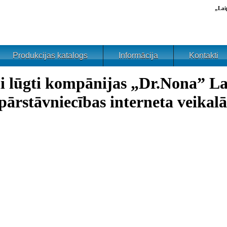
„Lai
Produkcijas katalogs
Informācija
Kontakti
i lūgti kompānijas „Dr.Nona” La
pārstāvniecības interneta veikalā