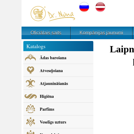
Oficiālais saits
Kompānijas jaunumi
Katalogs
Laipn
Ādas barošana
Atveseļošana
Atjaunināšanās
Higiēna
Parfīms
Veselīgs uzturs