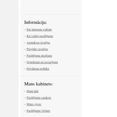
Informācija:
-
Par interneta veikalu
-
Kā veidot pasūtījumu
-
Apmaksas iespējas
-
Piegādes iespējas
-
Pasūtījuma atcelšana
-
Noteikumi un nosacījumi
-
Privātuma politika
Mans kabinets:
-
Mani dati
-
Pasūtījumu saraksts
-
Mans grozs
-
Pasūtījumu vēsture