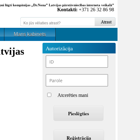
pni lūgti kompānijas „Dr.Nona” Latvijas pārstāvniecības interneta veikalā”
Kontakti:
+371 26 32 86 98
Mans kabinets
Autorizācija
tvijas
Atcerēties mani
Reģistrācija