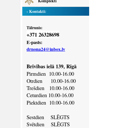
Komplekti
- Kontakti:
Tālrunis:
371 26328698
+
E-pasts:
drnona24@inbox.lv
Brīvības ielā 139, Rīgā
Pirmdien
10.00-16.00
Otrdien
10.00-16.00
Trešdien
10.00-16.00
Ceturdien
10.00-16.00
Piektdien
10.00-16.00
Sestdien SLĒGTS
Svētdien
SLĒGTS