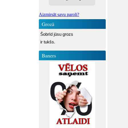
Aizmirsāt savu paroli?
Grozā
Šobrīd jūsu grozs
ir tukšs.
Baners